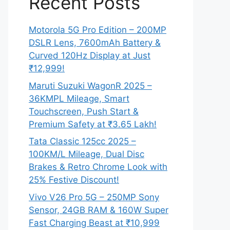
Recent Posts
Motorola 5G Pro Edition – 200MP
DSLR Lens, 7600mAh Battery &
Curved 120Hz Display at Just
₹12,999!
Maruti Suzuki WagonR 2025 –
36KMPL Mileage, Smart
Touchscreen, Push Start &
Premium Safety at ₹3.65 Lakh!
Tata Classic 125cc 2025 –
100KM/L Mileage, Dual Disc
Brakes & Retro Chrome Look with
25% Festive Discount!
Vivo V26 Pro 5G – 250MP Sony
Sensor, 24GB RAM & 160W Super
Fast Charging Beast at ₹10,999