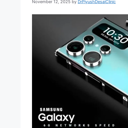
November 12, 2025
by
DrPiyushDesaiClinic