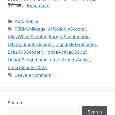
डिजिटल …
Read more
Categories
Automobile
Tags
95KMLMileage
,
AffordableScooter
,
AlloyWheelScooter
,
BudgetScooterIndia
,
CityCommuterScooter
,
DigitalMeterScooter
,
EMI2490Scooter
,
HondaActiva8G2025
,
HondaScooterIndia
,
LatestHondaActiva
,
SmartScooter2025
Leave a comment
Search
Search